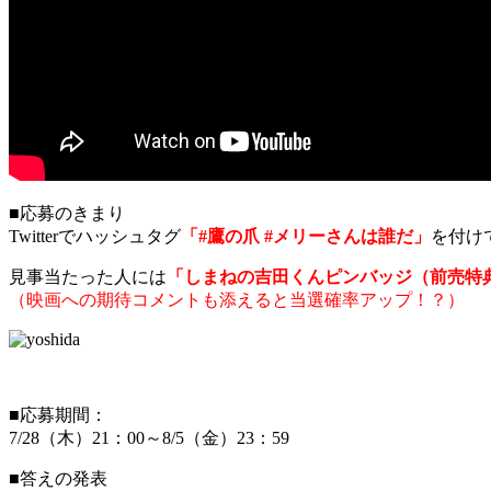
■応募のきまり
Twitterでハッシュタグ
「#鷹の爪 #メリーさんは誰だ」
を付け
見事当たった人には
「しまねの吉田くんピンバッジ（前売特典と
（映画への期待コメントも添えると当選確率アップ！？）
■応募期間：
7/28（木）21：00～8/5（金）23：59
■答えの発表