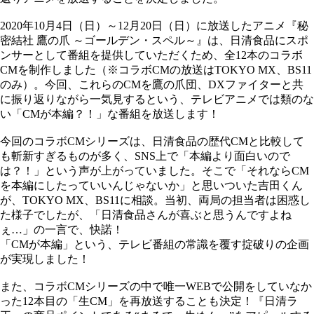
2020年10月4日（日）～12月20日（日）に放送したアニメ『秘
密結社 鷹の爪 ～ゴールデン・スペル～』は、日清食品にスポ
ンサーとして番組を提供していただくため、全12本のコラボ
CMを制作しました（※コラボCMの放送はTOKYO MX、BS11
のみ）。今回、これらのCMを鷹の爪団、DXファイターと共
に振り返りながら一気見するという、テレビアニメでは類のな
い「CMが本編？！」な番組を放送します！
今回のコラボCMシリーズは、日清食品の歴代CMと比較して
も斬新すぎるものが多く、SNS上で「本編より面白いので
は？！」という声が上がっていました。そこで「それならCM
を本編にしたっていいんじゃないか」と思いついた吉田くん
が、TOKYO MX、BS11に相談。当初、両局の担当者は困惑し
た様子でしたが、「日清食品さんが喜ぶと思うんですよね
ぇ…」の一言で、快諾！
「CMが本編」という、テレビ番組の常識を覆す掟破りの企画
が実現しました！
また、コラボCMシリーズの中で唯一WEBで公開をしていなか
った12本目の「生CM」を再放送することも決定！『日清ラ