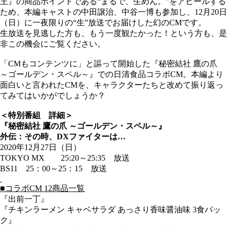
王』の商品ポイントである“まるで、生めん。”をアピールする
ため、本編キャストの中田譲治、中谷一博も参加し、12月20日
（日）に一夜限りの“生”放送でお届けした幻のCMです。
生放送を見逃した方も、もう一度観たかった！という方も、是
非この機会にご覧ください。
「CMもコンテンツに」と謳って開始した『秘密結社 鷹の爪
～ゴールデン・スペル～』での日清食品コラボCM。本編より
面白いと言われたCMを、キャラクターたちと改めて振り返っ
てみてはいかがでしょうか？
＜特別番組 詳細＞
『秘密結社 鷹の爪 ～ゴールデン・スペル～』
外伝：その時、DXファイターは…
2020年12月27日（日）
TOKYO MX 25:20～25:35 放送
BS11 25：00～25：15 放送
■コラボCM 12商品一覧
『出前一丁』
『チキンラーメン キャベサラダ あっさり香味醤油味 3食パッ
ク』