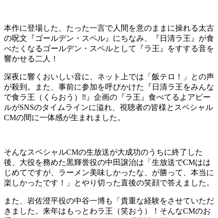
本作に登場した、たった一言で人間を意のままに操れる太古
の呪文『ゴールデン・スペル』にちなみ、『日清ラ王』が食
べたくなるゴールデン・スペルとして『ラ王』をすする音を
響かせる二人！
深夜に響くおいしい音に、ネット上では「飯テロ！」との声
が殺到。また、事前に参加を呼びかけた『日清ラ王をみんな
で食ラ王（くらおう）‼』企画の『ラ王』食べてるよアピー
ルがSNSのタイムラインに溢れ、視聴者の皆様とスペシャル
CMの間に一体感が生まれました。
そんなスペシャルCMの生放送が大成功のうちに終了した
後、大役を務めた黒輝誉役の中田譲治は「生放送でCMはは
じめてですが、ラーメン美味しかったな、が勝って、本当に
楽しかったです！」とやり切った直後の笑顔で答えました。
また、岩佐澄平役の中谷一博も「貴重な経験をさせていただ
きました。来年はもっとわラ王（笑おう）！そんなCMのお