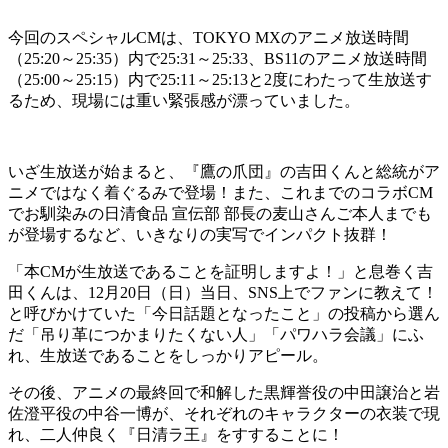
今回のスペシャルCMは、TOKYO MXのアニメ放送時間
（25:20～25:35）内で25:31～25:33、BS11のアニメ放送時間
（25:00～25:15）内で25:11～25:13と2度にわたって生放送す
るため、現場には重い緊張感が漂っていました。
いざ生放送が始まると、『鷹の爪団』の吉田くんと総統がア
ニメではなく着ぐるみで登場！また、これまでのコラボCM
でお馴染みの日清食品 宣伝部 部長の麦山さんご本人までも
が登場するなど、いきなりの実写でインパクト抜群！
「本CMが生放送であることを証明しますよ！」と息巻く吉
田くんは、12月20日（日）当日、SNS上でファンに教えて！
と呼びかけていた「今日話題となったこと」の投稿から選ん
だ「吊り革につかまりたくない人」「パワハラ会議」にふ
れ、生放送であることをしっかりアピール。
その後、アニメの最終回で和解した黒輝誉役の中田譲治と岩
佐澄平役の中谷一博が、それぞれのキャラクターの衣装で現
れ、二人仲良く『日清ラ王』をすすることに！