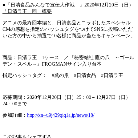
■『日清食品みんなで宣伝大作戦！』2020年12月20日（日）
「日清ラ王」回 概要
アニメの最終回本編と、日清食品とコラボしたスペシャル
CMの感想を指定のハッシュタグをつけてSNSに投稿いただ
いた方の中から抽選で10名様に商品が当たるキャンペーン。
商品：日清ラ王 1ケース ／『秘密結社 鷹の爪 ～ゴール
デン・スペル～』FROGMANサイン入り台本
指定ハッシュタグ： #鷹の爪 #日清食品 #日清ラ王
応募期間：2020年12月20日（日）25：00～12月27日（日）
24：00まで
参加詳細：
http://xn--u9j429qiq1a.jp/news/18/
この記事をシェアする