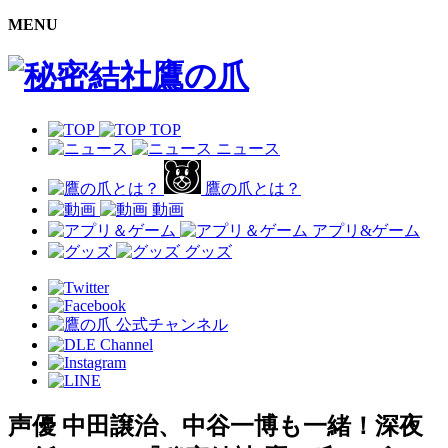
MENU
TOP
ニュース
鷹の爪とは？
動画
アプリ&ゲーム
グッズ
声優 中田譲治、中谷一博も一緒！深夜