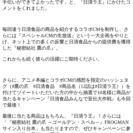
手伝いができてよかったです」と、『日清ラ王』にかけたコ
メントをくれました。
毎回違う日清食品の商品を紹介するコラボCMを制作し、さ
らには『スペシャルCMの生放送』という一大企画をやりと
げ、ネット上での多くの反響と日清食品からの提供費を獲得
した『秘密結社 鷹の爪』。
これからも続く彼らの活躍にご期待ください。
さらに、アニメ本編とコラボCMの感想を指定のハッシュタ
グ（#鷹の爪 #日清食品 #商品名（12話は#日清ラ王））を
付けてツイートいただいた方の中から抽選で10名様に商品が
当たるキャンペーン『日清食品みんなで宣伝大作戦』も今回
で最後！
最後に当たる商品はもちろん、『日清ラ王』！さらには
「『秘密結社 鷹の爪 ～ゴールデン・スペル～』FROGMAN
サイン入り台本」も当たりますので、ぜひキャンペーンに参