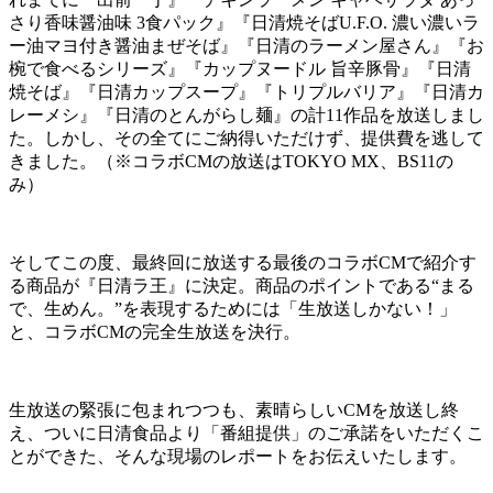
さり香味醤油味 3食パック』『日清焼そばU.F.O. 濃い濃いラ
ー油マヨ付き醤油まぜそば』『日清のラーメン屋さん』『お
椀で食べるシリーズ』『カップヌードル 旨辛豚骨』『日清
焼そば』『日清カップスープ』『トリプルバリア』『日清カ
レーメシ』『日清のとんがらし麺』の計11作品を放送しまし
た。しかし、その全てにご納得いただけず、提供費を逃して
きました。（※コラボCMの放送はTOKYO MX、BS11の
み）
そしてこの度、最終回に放送する最後のコラボCMで紹介す
る商品が『日清ラ王』に決定。商品のポイントである“まる
で、生めん。”を表現するためには「生放送しかない！」
と、コラボCMの完全生放送を決行。
生放送の緊張に包まれつつも、素晴らしいCMを放送し終
え、ついに日清食品より「番組提供」のご承諾をいただくこ
とができた、そんな現場のレポートをお伝えいたします。