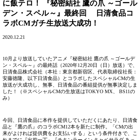
に飯テロ！ 『秘密結社 鷹の爪 ～ゴール
デン・スペル～』最終回 日清食品コ
ラボCMガチ生放送大成功！
2020.12.21
10月より放送していたアニメ『秘密結社 鷹の爪 ～ゴールデ
ン・スペル～』の最終話（2020年12月20日（日）放送）で、
日清食品株式会社（本社：東京都新宿区、代表取締役社長：
安藤徳隆、以下日清食品）とコラボしたスペシャルCMの生
放送が大成功し、無事、日清食品の番組提供が無事決定しま
した！（※スペシャルCMの生放送はTOKYO MX、 BS11の
み）
今回、日清食品に本作を提供していただくにあたり、日清食
品と『鷹の爪』のコラボCM12本を新たに制作。「CMの出
来がよければ提供費をお支払いする」という条件付きで、こ
れまでに『出前一丁』『チキンラーメン キャベサラダ あっ