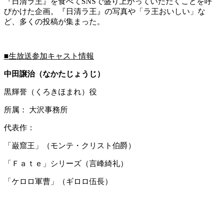
『日清ラ王』を食べてSNSで盛り上がっていただくことを呼
びかけた企画。『日清ラ王』の写真や「ラ王おいしい」な
ど、多くの投稿が集まった。
■生放送参加キャスト情報
中田譲治（なかたじょうじ）
黒輝誉（くろきほまれ）役
所属： 大沢事務所
代表作：
「巌窟王」（モンテ・クリスト伯爵）
「Ｆａｔｅ」シリーズ（言峰綺礼）
「ケロロ軍曹」（ギロロ伍長）