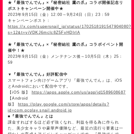
★『最強でんでん』×『秘密結社 鷹の爪』コラボ開催記念リ
ポストキャンペーン開催中★
2023年9月15日（金）12:00～9月24日（日）23：59
キャンペーンポスト：
https://x.com/supersnail_jp/status/1702518191547904080?
s=12&t=viVDKJ6mclc8Z5FvHDIrlA
★『最強でんでん』×『秘密結社 鷹の爪』コラボイベント開
催中！★
2023年9月15日（金）メンテナンス後～10月5日（木）25：
59
▼
『最強でんでん』好評配信中
スマートフォン向けゲームアプリ『最強でんでん』は、iOS
とAndroidにおいて配信中です。
【iOS 版】
https://apps.apple.com/us/app/id1589608687
【Android
版】
https://play.google.com/store/apps/details?
id=com.qcplay.snail.android.jp
■
『最強でんでん』とは
課金すればするほど必ず強くなれ、利益を得る為に作られ
た、美少女キャラや豪華声優陣など、最近の流行り要素は一