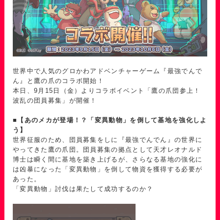
世界中で人気のグロかわアドベンチャーゲーム『最強でんで
ん』と鷹の爪のコラボ開始！
本日、9月15日（金）よりコラボイベント「鷹の爪団参上！
波乱の団員募集」が開催！
■【あのメカが登場！？「変異動物」を倒して基地を強化しよ
う】
世界征服のため、団員募集をしに『最強でんでん』の世界に
やってきた鷹の爪団。団員募集の拠点として天才レオナルド
博士は瞬く間に基地を築き上げるが、さらなる基地の強化に
は凶暴になった「変異動物」を倒して物資を獲得する必要が
あった。
「変異動物」討伐は果たして成功するのか？